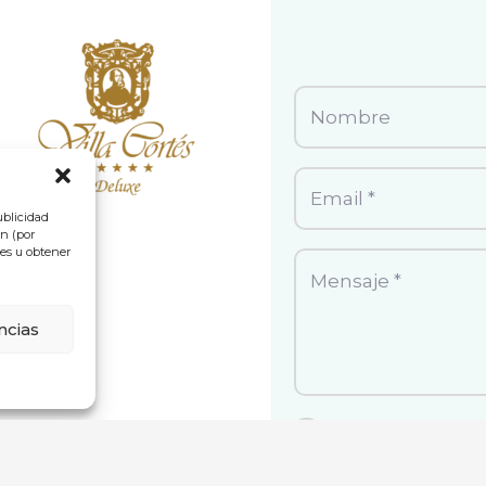
ublicidad
ón (por
ies u obtener
ncias
Acepto la
Polític
Acepto la
Polític