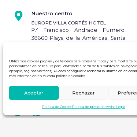
Nuestro centro
EUROPE VILLA CORTÉS HOTEL
P.º Francisco Andrade Fumero,
38660 Playa de la Américas, Santa
Cruz de Tenerife
Utilizamos cookies propias y de terceros para fines analíticos y para mostrarte p
personalizada en base a un perfil elaborado a partir de tus hábitos de navegaci
ejemplo, páginas visitadas). Puedes configurar o rechazar la utilización de cook
Correo
más información en nuestra política de cookies.
xoam@animaspasl.com
Aceptar
Rechazar
Prefere
Política de Cookies
Política de privacidad
Aviso Legal
+34 683 55 87 34