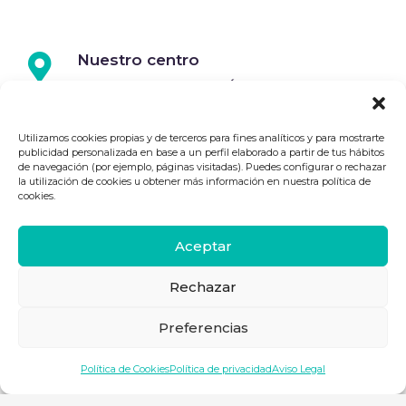
Nuestro centro
EUROPE VILLA CORTÉS HOTEL
P.º Francisco Andrade Fumero, 38660
Playa de la Américas, Santa Cruz de
Utilizamos cookies propias y de terceros para fines analíticos y para mostrarte
publicidad personalizada en base a un perfil elaborado a partir de tus hábitos
Tenerife
de navegación (por ejemplo, páginas visitadas). Puedes configurar o rechazar
la utilización de cookies u obtener más información en nuestra política de
cookies.
Aceptar
Rechazar
Preferencias
Correo
Política de Cookies
Política de privacidad
Aviso Legal
xoam@animaspasl.com